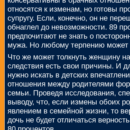
консервативны в брачных отношен
относятся к изменам, но готовы пр
супругу. Если, конечно, он не пере
обнаглел до невозможности. 89 пр
предпочитают не знать о посторон
мужа. Но любому терпению может 
Что же может толкнуть женщину н
следствия есть свои причины. И д
нужно искать в детских впечатлен
отношения между родителями фо
семьи. Проведя исследования, сп
выводу, что, если измены обоих 
явлением в семейной жизни, то вер
дочь не будет отличаться верност
80 процентов.