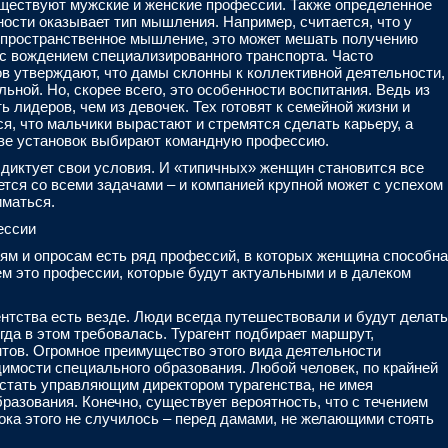
ществуют мужские и женские профессии. Также определенное
ости оказывает тип мышления. Например, считается, что у
 пространственное мышление, это может мешать получению
с вождением специализированного транспорта. Часто
в утверждают, что дамы склонны к коллективной деятельности,
ьной. Но, скорее всего, это особенности воспитания. Ведь из
 лидеров, чем из девочек. Тех готовят к семейной жизни и
ся, что мальчики вырастают и стремятся сделать карьеру, а
тве установок выбирают командную профессию.
 диктует свои условия. И «типичных» женщин становится все
тся со всеми задачами – и компанией крупной может с успехом
иматься.
ессии
м и опросам есть ряд профессий, в которых женщина способна
ем это профессии, которые будут актуальными и в далеком
ентства есть везде. Люди всегда путешествовали и будут делать
гда в этом требовалась. Турагент подбирает маршрут,
тов. Огромное преимущество этого вида деятельности
димости специального образования. Любой человек, по крайней
 стать управляющим директором турагенства, не имея
азования. Конечно, существует вероятность, что с течением
ока этого не случилось – перед дамами, не желающими стоять