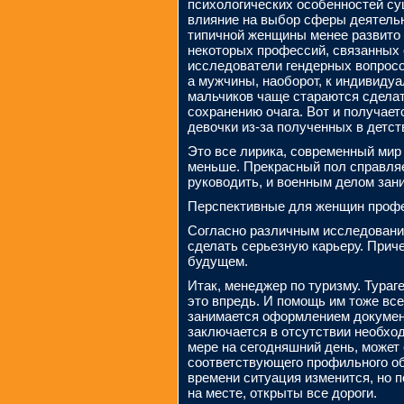
психологических особенностей су
влияние на выбор сферы деятельн
типичной женщины менее развито
некоторых профессий, связанных 
исследователи гендерных вопросо
а мужчины, наоборот, к индивидуал
мальчиков чаще стараются сделать
сохранению очага. Вот и получает
девочки из-за полученных в детс
Это все лирика, современный мир
меньше. Прекрасный пол справляе
руководить, и военным делом зан
Перспективные для женщин проф
Согласно различным исследования
сделать серьезную карьеру. Прич
будущем.
Итак, менеджер по туризму. Тураг
это впредь. И помощь им тоже все
занимается оформлением докумен
заключается в отсутствии необхо
мере на сегодняшний день, может
соответствующего профильного обр
времени ситуация изменится, но п
на месте, открыты все дороги.