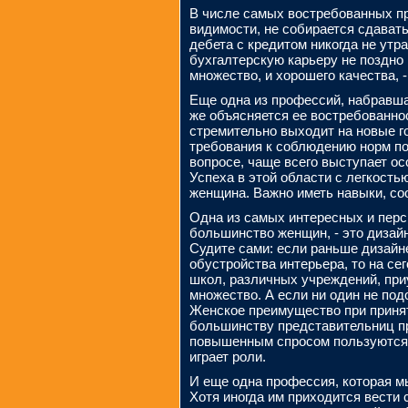
В числе самых востребованных пр
видимости, не собирается сдавать
дебета с кредитом никогда не утр
бухгалтерскую карьеру не поздно н
множество, и хорошего качества, 
Еще одна из профессий, набравшая
же объясняется ее востребованнос
стремительно выходит на новые г
требования к соблюдению норм по
вопросе, чаще всего выступает ос
Успеха в этой области с легкость
женщина. Важно иметь навыки, с
Одна из самых интересных и перс
большинство женщин, - это дизай
Судите сами: если раньше дизайн
обустройства интерьера, то на с
школ, различных учреждений, при
множество. А если ни один не под
Женское преимущество при принят
большинству представительниц пр
повышенным спросом пользуются 
играет роли.
И еще одна профессия, которая мы
Хотя иногда им приходится вести 