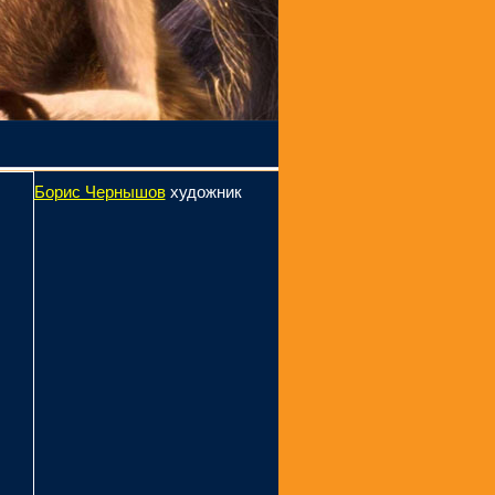
Борис Чернышов
художник