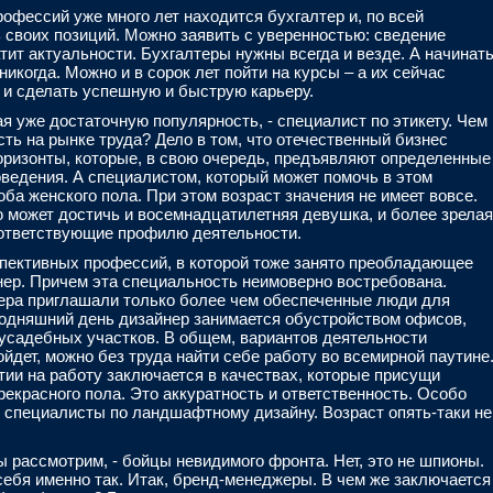
офессий уже много лет находится бухгалтер и, по всей
 своих позиций. Можно заявить с уверенностью: сведение
атит актуальности. Бухгалтеры нужны всегда и везде. А начинат
икогда. Можно и в сорок лет пойти на курсы – а их сейчас
- и сделать успешную и быструю карьеру.
 уже достаточную популярность, - специалист по этикету. Чем
ть на рынке труда? Дело в том, что отечественный бизнес
оризонты, которые, в свою очередь, предъявляют определенные
ведения. А специалистом, который может помочь в этом
оба женского пола. При этом возраст значения не имеет вовсе.
ю может достичь и восемнадцатилетняя девушка, и более зрелая
оответствующие профилю деятельности.
пективных профессий, в которой тоже занято преобладающее
нер. Причем эта специальность неимоверно востребована.
ера приглашали только более чем обеспеченные люди для
егодняшний день дизайнер занимается обустройством офисов,
усадебных участков. В общем, вариантов деятельности
ойдет, можно без труда найти себе работу во всемирной паутине
ии на работу заключается в качествах, которые присущи
екрасного пола. Это аккуратность и ответственность. Особо
специалисты по ландшафтному дизайну. Возраст опять-таки не
 рассмотрим, - бойцы невидимого фронта. Нет, это не шпионы.
себя именно так. Итак, бренд-менеджеры. В чем же заключается